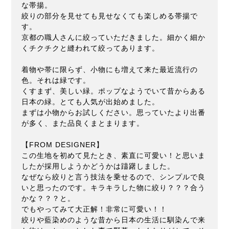
な帯揚。
絞りの部分を見せても見せなくても楽しめる帯揚で
す。
京都の職人さんに絞っていただきました。細かく細か
くチクチクと縫われて絞ってあります。
着物や帯に限らず、小物にも増えて来た最近流行の
色。それは緑です。
くすまず、美しい緑。ポップなようでいて昔からある
日本の緑。とても人気が出始めました。
まずは小物からお試しください。思っていたより出番
が多く、また品良くまとまります。
【FROM DESIGNER】
この生地を初めて見たとき、素直に可愛い！と思いま
したが採用しようかどうかは躊躇しました。
なぜなら絞りと言う技法を乗せるので、シンプルで良
いと思ったのです。キラキラした物に絞り？？？合う
かな？？？と。
でもやってみて大正解！非常に可愛い！！
絞りや藍染めのような昔から日本の生活に馴染んで来