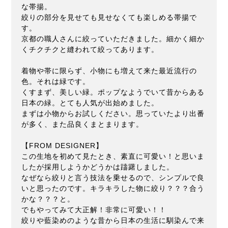
な帯揚。
絞りの部分を見せても見せなくても楽しめる帯揚で
す。
京都の職人さんに絞っていただきました。細かく細か
くチクチクと縫われて絞ってあります。
着物や帯に限らず、小物にも増えて来た最近流行の
色。それは緑です。
くすまず、美しい緑。ポップなようでいて昔からある
日本の緑。とても人気が出始めました。
まずは小物からお試しください。思っていたより出番
が多く、また品良くまとまります。
【FROM DESIGNER】
この生地を初めて見たとき、素直に可愛い！と思いま
したが採用しようかどうかは躊躇しました。
なぜなら絞りと言う技法を乗せるので、シンプルで良
いと思ったのです。キラキラした物に絞り？？？合う
かな？？？と。
でもやってみて大正解！非常に可愛い！！
絞りや藍染めのような昔から日本の生活に馴染んで来