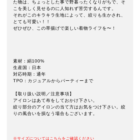
た物は、ちょっとした事で野暮ったくなりがちで、そ
こを美しく見せるのに人知れず苦労するんです。
それがこのキラキラ生地によって、絞りも生かされ、
とても可愛い！！
ぜひぜひ、この帯揚げで楽しい着物ライフを〜！
素材：絹100%
生産国：日本
対応時期：通年
TPO：カジュアルからパーティーまで
【取り扱い説明／注意事項】
アイロンはあて布をしておかけ下さい。
絞り部分のアイロンの当て方はお気をつけ下さい。絞
りの風合いを損なう場合もございます。
※サイズについてはこちらをご確認ください