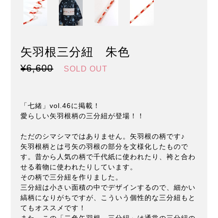
矢羽根三分紐 朱色
¥6,600
SOLD OUT
「七緒」vol.46に掲載！
愛らしい矢羽根柄の三分紐が登場！！
ただのシマシマではありません。矢羽根の柄です♪
矢羽根柄とは弓矢の羽根の部分を文様化したもので
す。昔から人気の柄で千代紙に使われたり、袴と合わ
せる着物に使われたりしています。
その柄で三分紐を作りました。
三分紐は小さい面積の中でデザインするので、細かい
縞柄になりがちですが、こういう個性的な三分紐もと
てもオススメです！
また、この「二色矢羽根 三分紐」は通常の三分紐の