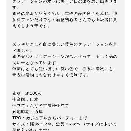
グラデーションの水玉は美しい日の出を思い出させま
す。
絹糸の光沢が品良く光り、本物の品の良さを感じ、博
多織ファンだけでなく着物初心者さんでも上級者に見
えてしまう帯です。
スッキリとした白に美しい藤色のグラデーションを並
べました。
絹の光沢とグラデーションが合わさって、美しく品の
良い帯となっています。
薄藤はとても使い勝手の良い色で、赤系の着物にも、
青系の着物にも合わせやすく便利です。
素材：絹100%
生産国：日本
仕立て：八寸名古屋帯仕立て
対応時期：通年
TPO：カジュアルからパーティーまで
サイズ：幅:約31cm、全長:365cm （サイズは多少の
個体差があります）