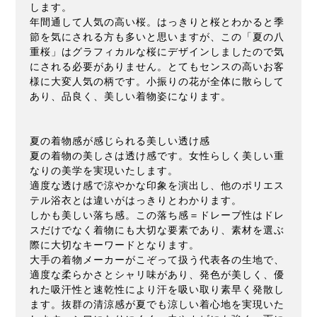
します。
年間通して人気の高い桜。はっきりと桜とわかると季
節を気にされる方も多いと思いますが、この「夏の八
重桜」はグラフィカルな桜にデザインしましたので気
にされる必要がありません。とてもセンスの高いお客
様に大変人気の柄です。小振りの花が全体に散らして
あり、品良く、美しい着物姿になります。
夏の着物感が感じられる美しい透け感
夏の着物の美しさは透け感です。女性らしく美しい重
なりの美学を実現いたします。
適度な透け感で涼やかな印象を演出し、他のポリエス
テル浴衣とは違いがはっきりとわかります。
しかも美しい落ち感。この落ち感＝ドレープ性はドレ
スだけでなく着物にも大切な要素であり、素材を選ぶ
際に大切なキーワードとなります。
大手の着物メーカーがこぞって扱う代表各の生地で、
適度な柔らかさとシャリ味があり、発色が美しく、優
れた吸汗性と速乾性により汗を吸い取り素早く発散し
ます。抜群の清涼感が夏でも涼しい着心地を実現いた