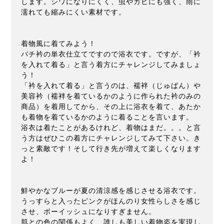
します。シワになりにくく、虫やカビにも強く、雨に
濡れても縮みにくい素材です。
着物風に着てみよう！
バチ衿の単衣仕立てですので浴衣です。ですが、「衿
を入れて着る」と言う着方にチャレンジしてみましょ
う！
「衿を入れて着る」と言うのは、襦袢（じゅばん）や
美容衿（襦袢を着ているかのように作られた衿のみの
商品）を着用してから、その上に浴衣を着て、あたか
も着物を着ているかのように着ることを言います。
浴衣は着たことがあるけれど、着物はまだ。。。と言
う方はぜひこの着方にチャレンジしてみて下さい。き
っと素敵です！そして行き先が増えて楽しくなります
よ！
鮮やかなブルーが夏の清涼感を感じさせる浴衣です。
うっすらと入ったピンクがほんのり女性らしさを感じ
させ、ボーイッシュになりすぎません。
肌との色の関係もよく、誰しも美しい着物姿を実現し