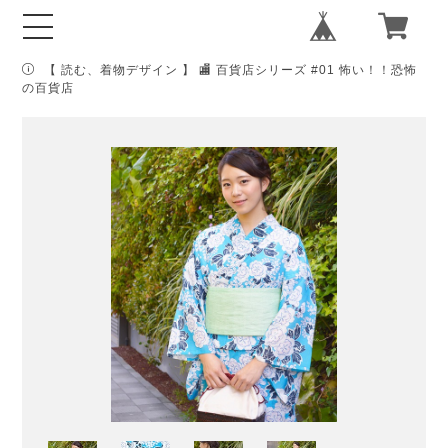
【 読む、着物デザイン 】 🏬 百貨店シリーズ #01 怖い！！恐怖
の百貨店