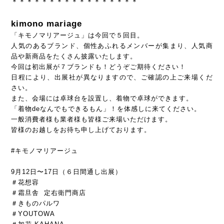
＊＊＊＊＊＊＊＊＊＊＊＊＊＊＊＊＊
kimono mariage
「キモノマリアージュ」は今回で５回目。
人気のあるブランド、個性あふれるメンバーが集まり、人気商
品や新商品をたくさん披露いたします。
今回は初出展が７ブランドも！どうぞご期待ください！
日程により、出展社が異なりますので、ご確認の上ご来場くだ
さい。
また、会場には卓球台を設置し、着物で卓球ができます。
「着物
de
なんでもできるもん」！を体感しに来てください。
一般消費者様も業者様も皆様ご来場いただけます。
皆様のお越しをお待ち申し上げております。
#
キモノマリアージュ
9
月
12
日〜
17
日（６日間通し出展）
＃花想容
＃霜旦舎
定右衛門商店
＃きものパルワ
＃
YOUTOWA