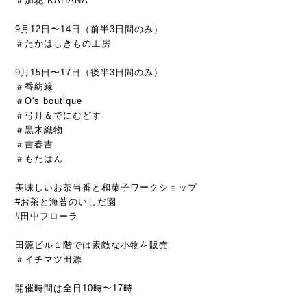
＃加花
-KAHANA
9
月
12
日〜
14
日（前半
3
日間のみ）
＃たかはしきもの工房
9
月
15
日〜
17
日（後半
3
日間のみ）
＃香紡縁
＃
O's boutique
＃弓月＆でにむどす
＃黒木織物
＃吉春吉
＃もたはん
美味しいお茶当番と和菓子ワークショップ
#
お茶と海苔のいしだ園
#
田中フローラ
田源ビル１階では素敵な小物を販売
＃イチマツ田源
開催時間は全日
10
時〜
17
時