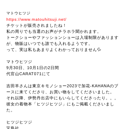
マトウヒツジ
https://www.matouhitsuji.net/
チケットが販売されましたね！
私の周りでも当選のお声がチラホラ聞かれます。
トークショーやファッションショーは入場制限があります
が、物販はいつでも誰でも入れるようです。
って、実は私もあまりよくわかっておりません💦
マトウヒツジ
9月30日、10月1日の2日間
代官山CARAT071にて
吉田羊さんは東京キモノショー2023で加花-KAHANAのブ
ースに来てくださり、お買い物をしてくださいました。
それ以降、伊勢丹出店中にもいらしてくださったり。。。
彼女の着物本「ヒツジヒツジ」にもご掲載くださいまし
た。
ヒツジヒツジ
宝島社